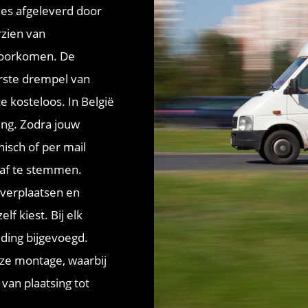
jes afgeleverd door
rzien van
voorkomen. De
rste drempel van
e kosteloos. In België
ing. Zodra jouw
nisch of per mail
 af te stemmen.
, verplaatsen en
 kiest. Bij elk
ding bijgevoegd.
nze montage, waarbij
van plaatsing tot